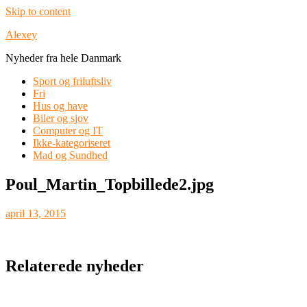
Skip to content
Alexey
Nyheder fra hele Danmark
Sport og friluftsliv
Fri
Hus og have
Biler og sjov
Computer og IT
Ikke-kategoriseret
Mad og Sundhed
Poul_Martin_Topbillede2.jpg
april 13, 2015
Relaterede nyheder