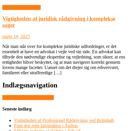
Service og Økonomi
Vigtigheden af juridisk rådgivning i komplekse
sager
marts 19, 2025
Når man står over for komplekse juridiske udfordringer, er det
essentielt at have en advokat i vejle ved sin side. En advokat kan
tilbyde den nødvendige ekspertise og vejledning, som sikrer, at ens
rettigheder bliver beskyttet, og at man navigerer korrekt gennem
lovens mange facetter. Uanset om det drejer sig om erhvervsret,
familieret eller strafferetlige […]
Indlægsnavigation
Flotte tænder betyder meget
Seneste indlæg
Vigtigheden af Professionel Rådgivning ved Boligkøb
Find den rette kiropraktor i Aarhus
Effektiv rydning af dødsbo i Jylland