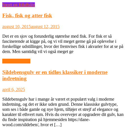
Sport og friluftsliv
Fisk, fisk og atter fisk
august 10, 2015
august 12, 2015
Det er en sjov og forunderlig størrelse med fisk. For fisk er så
fascinerende at kigge på, og vi vil meget gerne gå på oplevelse i
forskellige udstillinger, hvor der fremvises fisk i akvarier for at se på
dem. Men samtidig vil vi også meget ge
Boligindretning
Sildebensgulv er en tidløs klassiker i moderne
indretning
april 6, 2025
Sildebensgulv har i mange år været et populært valg i moderne
indretning, og det er ikke uden grund. Denne klassiske gulvtype,
som ses i både gamle og nye hjem, tilføjer et strejf af elegance og
karakter til ethvert rum. Hvis du overvejer at opgradere dit gulv, kan
du finde inspiration på hjemmesiden https://dane-
wood.com/sildeben/, hvor et […]