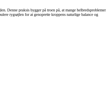
søjlen. Denne praksis bygger på troen på, at mange helbredsproblemer
ipulere rygsøjlen for at genoprette kroppens naturlige balance og