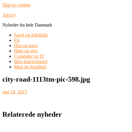
Skip to content
Alexey
Nyheder fra hele Danmark
Sport og friluftsliv
Fri
Hus og have
Biler og sjov
Computer og IT
Ikke-kategoriseret
Mad og Sundhed
city-road-1113tm-pic-598.jpg
maj 18, 2015
Relaterede nyheder