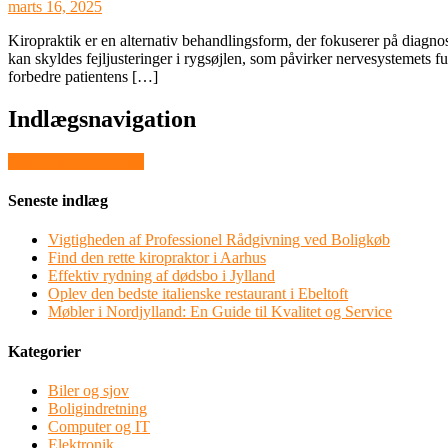
marts 16, 2025
Kiropraktik er en alternativ behandlingsform, der fokuserer på diagno
kan skyldes fejljusteringer i rygsøjlen, som påvirker nervesystemets fu
forbedre patientens […]
Indlægsnavigation
Ferie i det romantiske
Seneste indlæg
Vigtigheden af Professionel Rådgivning ved Boligkøb
Find den rette kiropraktor i Aarhus
Effektiv rydning af dødsbo i Jylland
Oplev den bedste italienske restaurant i Ebeltoft
Møbler i Nordjylland: En Guide til Kvalitet og Service
Kategorier
Biler og sjov
Boligindretning
Computer og IT
Elektronik