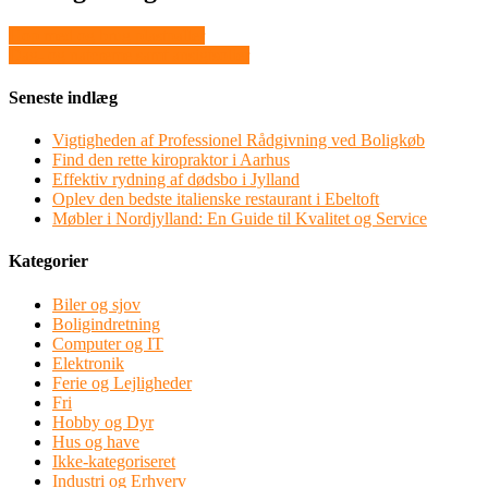
Hop med og brug plastpaller
Dag- og natcreme samt ansigtsolier
Seneste indlæg
Vigtigheden af Professionel Rådgivning ved Boligkøb
Find den rette kiropraktor i Aarhus
Effektiv rydning af dødsbo i Jylland
Oplev den bedste italienske restaurant i Ebeltoft
Møbler i Nordjylland: En Guide til Kvalitet og Service
Kategorier
Biler og sjov
Boligindretning
Computer og IT
Elektronik
Ferie og Lejligheder
Fri
Hobby og Dyr
Hus og have
Ikke-kategoriseret
Industri og Erhverv