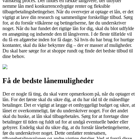
vanskelig proces. Der findes en række långivere, der tilbyder
nemme lån med konkurrencedygtige renter og fleksible
tilbagebetalingsbetingelser. Når du overvejer at optage et lån, er det
vigtigt at lave din research og sammenligne forskellige tilbud. Sørg
for, at du forstår vilkårene og betingelserne, før du underskriver
noget. Når du har fundet det rigtige lån for dig, skal du blot udfylde
en ansøgning og indsende den til långiveren. I de fleste tilfælde vil
du få en afgørelse inden for få dage. Så hvis du har brug for hurtige
kontanter, skal du ikke bekymre dig – der er masser af muligheder.
Du skal bare sørge for at shoppe rundt og finde det bedste tilbud til
dine behov.
Få de bedste lånemuligheder
Der er nogle få ting, du skal være opmærksom på, når du optager et
lån. For det første skal du sikre dig, at du har råd til de månedlige
betalinger. Det er vigtigt at lægge et omhyggeligt budget og sikre, at
lånet er overkommeligt, før du underskriver noget. For det andet
skal du huske, at lån skal tilbagebetales. Sørg for at foretage dine
betalinger til tiden og fuldt ud for at undgå eventuelle bøder eller
gebyrer. Endelig skal du sikre dig, at du forstår lånebetingelserne,
før du underskriver noget. Dette omfatter rentesatsen,
tilbagebetalingsplanen og andre vigtige detaljer. Ved at forstå disse