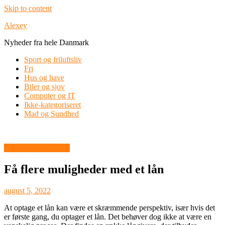
Skip to content
Alexey
Nyheder fra hele Danmark
Sport og friluftsliv
Fri
Hus og have
Biler og sjov
Computer og IT
Ikke-kategoriseret
Mad og Sundhed
Service og Økonomi
Få flere muligheder med et lån
august 5, 2022
At optage et lån kan være et skræmmende perspektiv, især hvis det
er første gang, du optager et lån. Det behøver dog ikke at være en