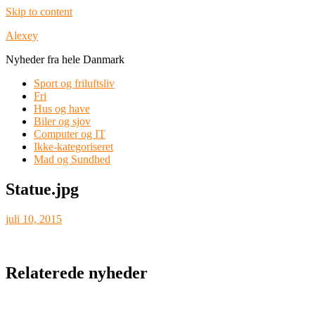
Skip to content
Alexey
Nyheder fra hele Danmark
Sport og friluftsliv
Fri
Hus og have
Biler og sjov
Computer og IT
Ikke-kategoriseret
Mad og Sundhed
Statue.jpg
juli 10, 2015
Relaterede nyheder