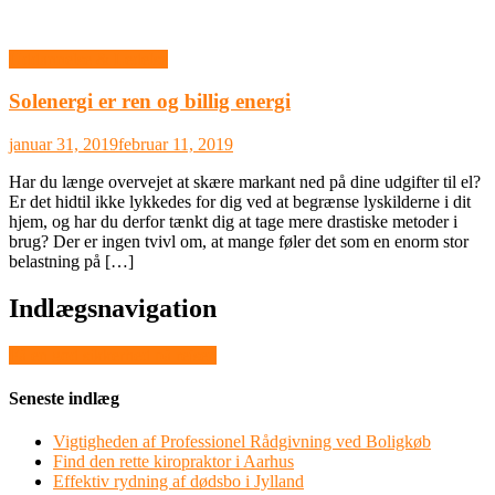
Uddannelse & Ledelse
Solenergi er ren og billig energi
januar 31, 2019
februar 11, 2019
Har du længe overvejet at skære markant ned på dine udgifter til el?
Er det hidtil ikke lykkedes for dig ved at begrænse lyskilderne i dit
hjem, og har du derfor tænkt dig at tage mere drastiske metoder i
brug? Der er ingen tvivl om, at mange føler det som en enorm stor
belastning på […]
Indlægsnavigation
Få en god sikkerhed på rejsen
Seneste indlæg
Vigtigheden af Professionel Rådgivning ved Boligkøb
Find den rette kiropraktor i Aarhus
Effektiv rydning af dødsbo i Jylland