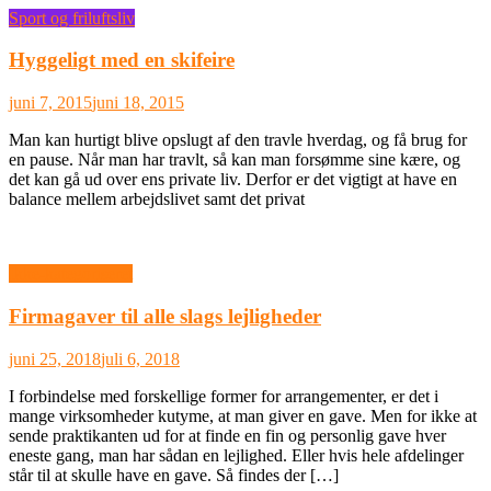
Sport og friluftsliv
Hyggeligt med en skifeire
juni 7, 2015
juni 18, 2015
Man kan hurtigt blive opslugt af den travle hverdag, og få brug for
en pause. Når man har travlt, så kan man forsømme sine kære, og
det kan gå ud over ens private liv. Derfor er det vigtigt at have en
balance mellem arbejdslivet samt det privat
Ikke-kategoriseret
Firmagaver til alle slags lejligheder
juni 25, 2018
juli 6, 2018
I forbindelse med forskellige former for arrangementer, er det i
mange virksomheder kutyme, at man giver en gave. Men for ikke at
sende praktikanten ud for at finde en fin og personlig gave hver
eneste gang, man har sådan en lejlighed. Eller hvis hele afdelinger
står til at skulle have en gave. Så findes der […]