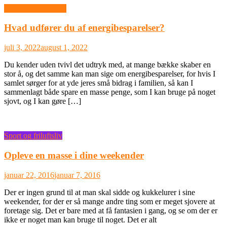
Industri og Erhverv
Hvad udfører du af energibesparelser?
juli 3, 2022
august 1, 2022
Du kender uden tvivl det udtryk med, at mange bække skaber en
stor å, og det samme kan man sige om energibesparelser, for hvis I
samlet sørger for at yde jeres små bidrag i familien, så kan I
sammenlagt både spare en masse penge, som I kan bruge på noget
sjovt, og I kan gøre […]
Sport og friluftsliv
Opleve en masse i dine weekender
januar 22, 2016
januar 7, 2016
Der er ingen grund til at man skal sidde og kukkelurer i sine
weekender, for der er så mange andre ting som er meget sjovere at
foretage sig. Det er bare med at få fantasien i gang, og se om der er
ikke er noget man kan bruge til noget. Det er alt