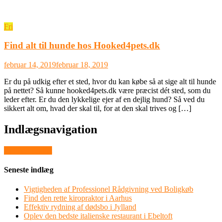
Fri
Find alt til hunde hos Hooked4pets.dk
februar 14, 2019
februar 18, 2019
Er du på udkig efter et sted, hvor du kan købe så at sige alt til hunde
på nettet? Så kunne hooked4pets.dk være præcist dét sted, som du
leder efter. Er du den lykkelige ejer af en dejlig hund? Så ved du
sikkert alt om, hvad der skal til, for at den skal trives og […]
Indlægsnavigation
Få bilen tjekket
Seneste indlæg
Vigtigheden af Professionel Rådgivning ved Boligkøb
Find den rette kiropraktor i Aarhus
Effektiv rydning af dødsbo i Jylland
Oplev den bedste italienske restaurant i Ebeltoft