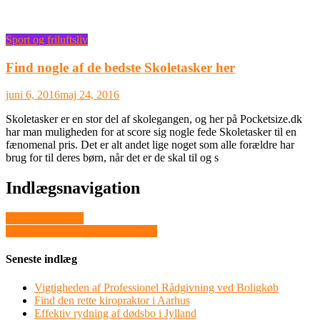
Sport og friluftsliv
Find nogle af de bedste Skoletasker her
juni 6, 2016
maj 24, 2016
Skoletasker er en stor del af skolegangen, og her på Pocketsize.dk
har man muligheden for at score sig nogle fede Skoletasker til en
fænomenal pris. Det er alt andet lige noget som alle forældre har
brug for til deres børn, når det er de skal til og s
Indlægsnavigation
Gode priser i dag
Idyl frem for det store travle byliv
Seneste indlæg
Vigtigheden af Professionel Rådgivning ved Boligkøb
Find den rette kiropraktor i Aarhus
Effektiv rydning af dødsbo i Jylland