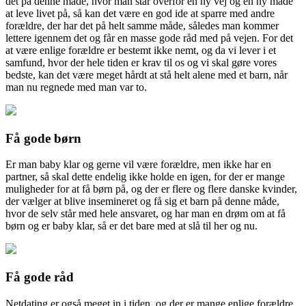
det på denne måde, hvor man står overfor en ny vej og en ny måde
at leve livet på, så kan det være en g
od ide at sparre med andre
forældre, der har det på helt samme måde, således man kommer
lettere igennem det og får en masse gode råd med på vejen. For det
at være enlige forældre er bestemt ikke nemt, og da vi lever i et
samfund, hvor der hele tiden er krav til os og vi skal gøre vores
bedste, kan det være meget hårdt at stå helt alene med et barn, når
man nu regnede med man var to.
Få gode børn
Er man baby klar og gerne vil være forældre, men ikke har en
partner, så skal dette endelig ikke holde en igen, for der er mange
muligheder for at få børn på, og der er flere og flere danske kvinder,
der vælger at blive insemineret og få sig et barn på denne måde,
hvor de selv står med hele ansvaret, og har man en drøm om at få
børn og er baby klar, så er det bare med at slå til her og nu.
Få gode råd
Netdating er også meget in i tiden, og der er mange enlige forældre