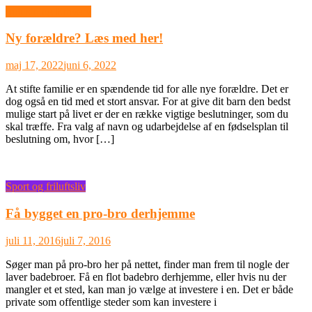
Industri og Erhverv
Ny forældre? Læs med her!
maj 17, 2022
juni 6, 2022
At stifte familie er en spændende tid for alle nye forældre. Det er
dog også en tid med et stort ansvar. For at give dit barn den bedst
mulige start på livet er der en række vigtige beslutninger, som du
skal træffe. Fra valg af navn og udarbejdelse af en fødselsplan til
beslutning om, hvor […]
Sport og friluftsliv
Få bygget en pro-bro derhjemme
juli 11, 2016
juli 7, 2016
Søger man på pro-bro her på nettet, finder man frem til nogle der
laver badebroer. Få en flot badebro derhjemme, eller hvis nu der
mangler et et sted, kan man jo vælge at investere i en. Det er både
private som offentlige steder som kan investere i