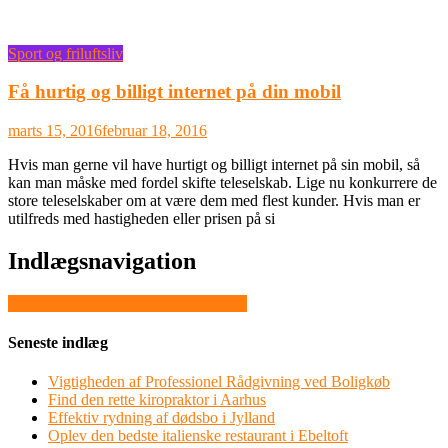
Sport og friluftsliv
Få hurtig og billigt internet på din mobil
marts 15, 2016
februar 18, 2016
Hvis man gerne vil have hurtigt og billigt internet på sin mobil, så
kan man måske med fordel skifte teleselskab. Lige nu konkurrere de
store teleselskaber om at være dem med flest kunder. Hvis man er
utilfreds med hastigheden eller prisen på si
Indlægsnavigation
En spændende måde at vælge ferie på
Seneste indlæg
Vigtigheden af Professionel Rådgivning ved Boligkøb
Find den rette kiropraktor i Aarhus
Effektiv rydning af dødsbo i Jylland
Oplev den bedste italienske restaurant i Ebeltoft