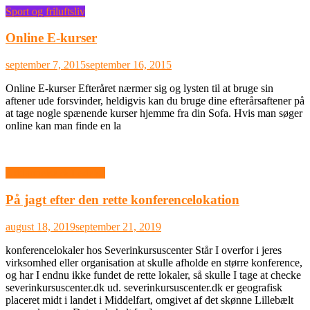
Sport og friluftsliv
Online E-kurser
september 7, 2015
september 16, 2015
Online E-kurser Efteråret nærmer sig og lysten til at bruge sin
aftener ude forsvinder, heldigvis kan du bruge dine efterårsaftener på
at tage nogle spænende kurser hjemme fra din Sofa. Hvis man søger
online kan man finde en la
Uddannelse & Ledelse
På jagt efter den rette konferencelokation
august 18, 2019
september 21, 2019
konferencelokaler hos Severinkursuscenter Står I overfor i jeres
virksomhed eller organisation at skulle afholde en større konference,
og har I endnu ikke fundet de rette lokaler, så skulle I tage at checke
severinkursuscenter.dk ud. severinkursuscenter.dk er geografisk
placeret midt i landet i Middelfart, omgivet af det skønne Lillebælt