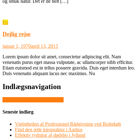
og smuk natur. Det er de helt […]
Fri
Dejlig rejse
januar 1, 1970
april 13, 2015
Lorem ipsum dolor sit amet, consectetur adipiscing elit. Nam
venenatis purus eget massa vulputate, ac ullamcorper nibh efficitur.
Etiam euismod est in tellus posuere gravida. Duis eget interdum leo.
Duis venenatis aliquam lacus nec maximus. Nu
Indlægsnavigation
En god e-smøg til den rette pris
Seneste indlæg
Vigtigheden af Professionel Rådgivning ved Boligkøb
Find den rette kiropraktor i Aarhus
Effektiv rydning af dødsbo i Jylland