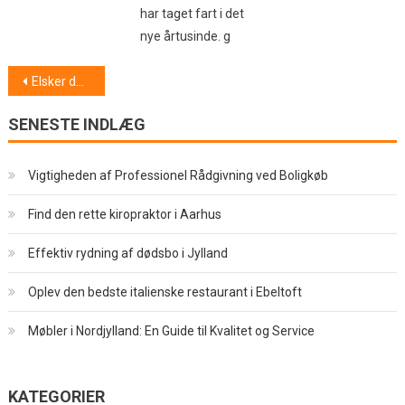
har taget fart i det
nye årtusinde. g
Indlægsnavigation
Elsker du også at rejse rundt?
SENESTE INDLÆG
Vigtigheden af Professionel Rådgivning ved Boligkøb
Find den rette kiropraktor i Aarhus
Effektiv rydning af dødsbo i Jylland
Oplev den bedste italienske restaurant i Ebeltoft
Møbler i Nordjylland: En Guide til Kvalitet og Service
KATEGORIER