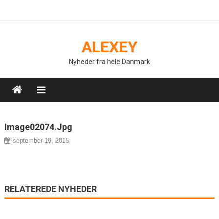
Skip
to
content
ALEXEY
Nyheder fra hele Danmark
Image02074.jpg
september 19, 2015
RELATEREDE NYHEDER