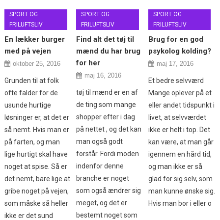
SPORT OG
SPORT OG
SPORT OG
FRILUFTSLIV
FRILUFTSLIV
FRILUFTSLIV
En lækker burger
Find alt det tøj til
Brug for en god
med på vejen
mænd du har brug
psykolog kolding?
for her
oktober 25, 2016
maj 17, 2016
maj 16, 2016
Grunden til at folk
Et bedre selvværd
tøj til mænd er en af
ofte falder for de
Mange oplever på et
de ting som mange
usunde hurtige
eller andet tidspunkt i
shopper efter i dag
løsninger er, at det er
livet, at selvværdet
på nettet , og det kan
så nemt. Hvis man er
ikke er helt i top. Det
man også godt
på farten, og man
kan være, at man går
forstår. Fordi moden
lige hurtigt skal have
igennem en hård tid,
indenfor denne
noget at spise. Så er
og man ikke er så
branche er noget
det nemt, bare lige at
glad for sig selv, som
som også ændrer sig
gribe noget på vejen,
man kunne ønske sig.
meget, og det er
som måske så heller
Hvis man bor i eller o
bestemt noget som
ikke er det sund