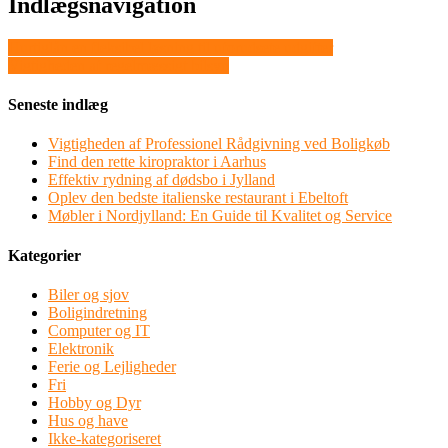
Indlægsnavigation
Hurtiglån en fleksibel løsning til uforudsete udgifter
Vigtigheden af regelmæssigt bilsyn
Seneste indlæg
Vigtigheden af Professionel Rådgivning ved Boligkøb
Find den rette kiropraktor i Aarhus
Effektiv rydning af dødsbo i Jylland
Oplev den bedste italienske restaurant i Ebeltoft
Møbler i Nordjylland: En Guide til Kvalitet og Service
Kategorier
Biler og sjov
Boligindretning
Computer og IT
Elektronik
Ferie og Lejligheder
Fri
Hobby og Dyr
Hus og have
Ikke-kategoriseret