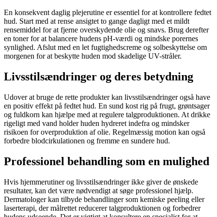
En konsekvent daglig plejerutine er essentiel for at kontrollere fedtet
hud. Start med at rense ansigtet to gange dagligt med et mildt
rensemiddel for at fjerne overskydende olie og snavs. Brug derefter
en toner for at balancere hudens pH-værdi og mindske porernes
synlighed. Afslut med en let fugtighedscreme og solbeskyttelse om
morgenen for at beskytte huden mod skadelige UV-stråler.
Livsstilsændringer og deres betydning
Udover at bruge de rette produkter kan livsstilsændringer også have
en positiv effekt på fedtet hud. En sund kost rig på frugt, grøntsager
og fuldkorn kan hjælpe med at regulere talgproduktionen. At drikke
rigeligt med vand holder huden hydreret indefra og mindsker
risikoen for overproduktion af olie. Regelmæssig motion kan også
forbedre blodcirkulationen og fremme en sundere hud.
Professionel behandling som en mulighed
Hvis hjemmerutiner og livsstilsændringer ikke giver de ønskede
resultater, kan det være nødvendigt at søge professionel hjælp.
Dermatologer kan tilbyde behandlinger som kemiske peeling eller
laserterapi, der målrettet reducerer talgproduktionen og forbedrer
hudens udseende. Det er vigtigt at konsultere en specialist for at