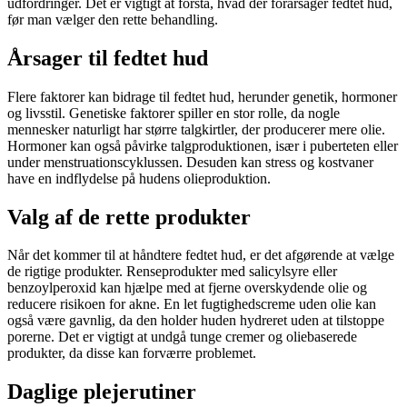
udfordringer. Det er vigtigt at forstå, hvad der forårsager fedtet hud,
før man vælger den rette behandling.
Årsager til fedtet hud
Flere faktorer kan bidrage til fedtet hud, herunder genetik, hormoner
og livsstil. Genetiske faktorer spiller en stor rolle, da nogle
mennesker naturligt har større talgkirtler, der producerer mere olie.
Hormoner kan også påvirke talgproduktionen, især i puberteten eller
under menstruationscyklussen. Desuden kan stress og kostvaner
have en indflydelse på hudens olieproduktion.
Valg af de rette produkter
Når det kommer til at håndtere fedtet hud, er det afgørende at vælge
de rigtige produkter. Renseprodukter med salicylsyre eller
benzoylperoxid kan hjælpe med at fjerne overskydende olie og
reducere risikoen for akne. En let fugtighedscreme uden olie kan
også være gavnlig, da den holder huden hydreret uden at tilstoppe
porerne. Det er vigtigt at undgå tunge cremer og oliebaserede
produkter, da disse kan forværre problemet.
Daglige plejerutiner