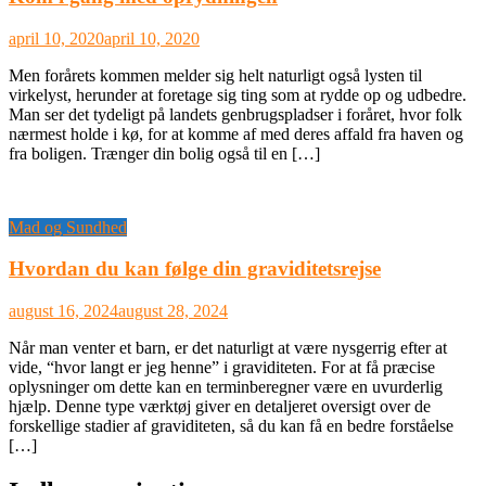
april 10, 2020
april 10, 2020
Men forårets kommen melder sig helt naturligt også lysten til
virkelyst, herunder at foretage sig ting som at rydde op og udbedre.
Man ser det tydeligt på landets genbrugspladser i foråret, hvor folk
nærmest holde i kø, for at komme af med deres affald fra haven og
fra boligen. Trænger din bolig også til en […]
Mad og Sundhed
Hvordan du kan følge din graviditetsrejse
august 16, 2024
august 28, 2024
Når man venter et barn, er det naturligt at være nysgerrig efter at
vide, “hvor langt er jeg henne” i graviditeten. For at få præcise
oplysninger om dette kan en terminberegner være en uvurderlig
hjælp. Denne type værktøj giver en detaljeret oversigt over de
forskellige stadier af graviditeten, så du kan få en bedre forståelse
[…]