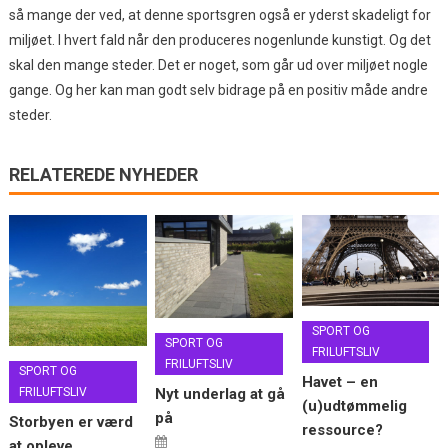
så mange der ved, at denne sportsgren også er yderst skadeligt for
miljøet. I hvert fald når den produceres nogenlunde kunstigt. Og det
skal den mange steder. Det er noget, som går ud over miljøet nogle
gange. Og her kan man godt selv bidrage på en positiv måde andre
steder.
RELATEREDE NYHEDER
SPORT OG
SPORT OG
FRILUFTSLIV
FRILUFTSLIV
SPORT OG
Havet – en
Nyt underlag at gå
FRILUFTSLIV
(u)udtømmelig
på
Storbyen er værd
ressource?
at opleve