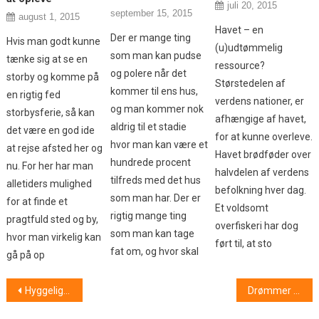
juli 20, 2015
september 15, 2015
august 1, 2015
Havet – en
Der er mange ting
Hvis man godt kunne
(u)udtømmelig
som man kan pudse
tænke sig at se en
ressource?
og polere når det
storby og komme på
Størstedelen af
kommer til ens hus,
en rigtig fed
verdens nationer, er
og man kommer nok
storbysferie, så kan
afhængige af havet,
aldrig til et stadie
det være en god ide
for at kunne overleve.
hvor man kan være et
at rejse afsted her og
Havet brødføder over
hundrede procent
nu. For her har man
halvdelen af verdens
tilfreds med det hus
alletiders mulighed
befolkning hver dag.
som man har. Der er
for at finde et
Et voldsomt
rigtig mange ting
pragtfuld sted og by,
overfiskeri har dog
som man kan tage
hvor man virkelig kan
ført til, at sto
fat om, og hvor skal
gå på op
Indlægsnavigation
Hyggelige med anderledes ferier
Drømmer du om rejser til Thailand eller andre destinationer