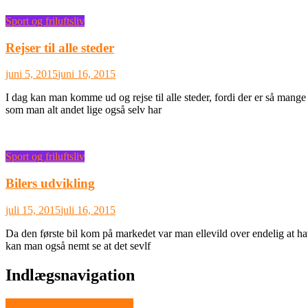
Sport og friluftsliv
Rejser til alle steder
juni 5, 2015
juni 16, 2015
I dag kan man komme ud og rejse til alle steder, fordi der er så mange 
som man alt andet lige også selv har
Sport og friluftsliv
Bilers udvikling
juli 15, 2015
juli 16, 2015
Da den første bil kom på markedet var man ellevild over endelig at ha
kan man også nemt se at det sevlf
Indlægsnavigation
To helt forskellige landskaber