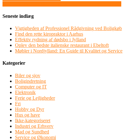
Skal du af med din skrotbil, så få brugbare informationer her
Seneste indlæg
Vigtigheden af Professionel Rådgivning ved Boligkøb
Find den rette kiropraktor i Aarhus
Effektiv rydning af dødsbo i Jylland
Oplev den bedste italienske restaurant i Ebeltoft
Møbler i Nordjylland: En Guide til Kvalitet og Service
Kategorier
Biler og sjov
Boligindretning
Computer og IT
Elektronik
Ferie og Lejligheder
Fri
Hobby og Dyr
Hus og have
Ikke-kategoriseret
Industri og Erhverv
Mad og Sundhed
Service og Økonomi