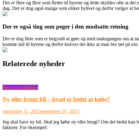
Der er flere og flere som flytter til byerne og dette skyldes ofte at d
dag. Der er dog også mange som elsker bylivet og derfor vælger at bo 
Der er også ting som peger i den modsatte retning
Der er dog flere som er begyndt at gøre op med tankegangen om at man 
komme ind til byerne og derfor kræver det ikke at man bor tæt på ens 
Relaterede nyheder
Sport og friluftsliv
Ny eller brugt bil – hvad er bedst at købe?
september 11, 2015
september 19, 2015
Jeg skal have ny bil. Skal jeg købe ny eller brugt? Om det bedst kan be
faktorer. For eksempel: