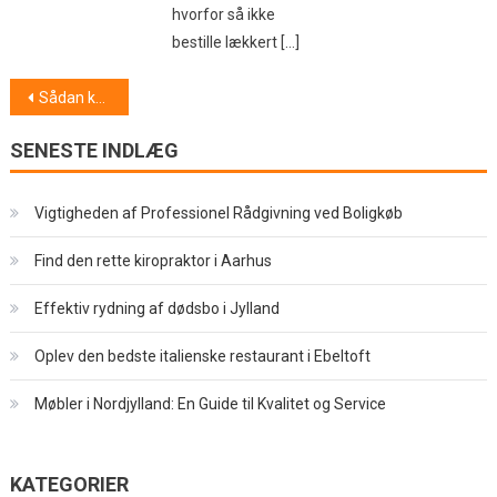
hvorfor så ikke
bestille lækkert […]
Indlægsnavigation
Sådan kan du også bruge reklametryk
SENESTE INDLÆG
Vigtigheden af Professionel Rådgivning ved Boligkøb
Find den rette kiropraktor i Aarhus
Effektiv rydning af dødsbo i Jylland
Oplev den bedste italienske restaurant i Ebeltoft
Møbler i Nordjylland: En Guide til Kvalitet og Service
KATEGORIER