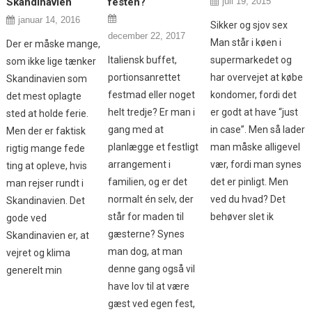
Skandinavien
festen?
juli 19, 2015
januar 14, 2016
Sikker og sjov sex
december 22, 2017
Man står i køen i
Der er måske mange,
Italiensk buffet,
supermarkedet og
som ikke lige tænker
portionsanrettet
har overvejet at købe
Skandinavien som
festmad eller noget
kondomer, fordi det
det mest oplagte
helt tredje? Er man i
er godt at have “just
sted at holde ferie.
gang med at
in case”. Men så lader
Men der er faktisk
planlægge et festligt
man måske alligevel
rigtig mange fede
arrangement i
vær, fordi man synes
ting at opleve, hvis
familien, og er det
det er pinligt. Men
man rejser rundt i
normalt én selv, der
ved du hvad? Det
Skandinavien. Det
står for maden til
behøver slet ik
gode ved
gæsterne? Synes
Skandinavien er, at
man dog, at man
vejret og klima
denne gang også vil
generelt min
have lov til at være
gæst ved egen fest,