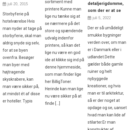
sortiment med
detaljerigdomme,
juli 20, 2015
printere Kunne man
som der er at se
Storbyferie på
lige nu tænke sig at
juli 5, 2022
hotelværelse Hvis
se nærmere på det
Der er så umådeligt
man nyder at tage på
store og spændende
smukke bygninger
storbyferie, skal man
udvalg indenfor
verden over, om man
aldrig snyde sig selv,
printere, så kan det
er i Danmark eller i
for at se byen
lige nu være en god
udlandet.Dette
ovenfra. Besøger
ide at klikke sig ind på
gælder både gamle
man byer med
denne hjemmeside,
ruiner og helt
højtragende
som man finder lige
nybyggede
skyskrabere, kan
her BilligToner.
kreationer, og hvis
man være sikker på,
Herinde kan man lige
man er til arkitektur,
at mindst ét af disse
nu være sikker på at
så er der noget at
er hoteller. Typis
finde […]
opdage og se, uanset
hvad man kan lide af
stilarter.Er man
konstruktør af