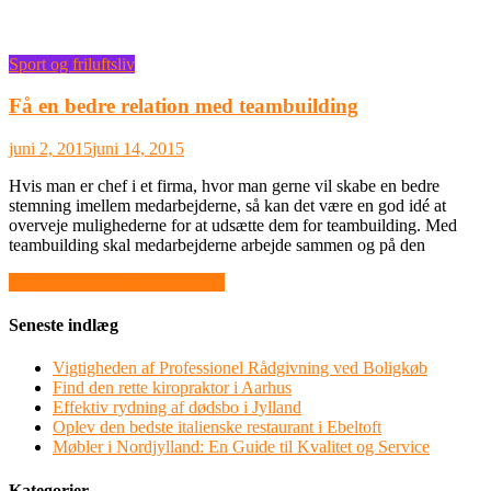
Sport og friluftsliv
Få en bedre relation med teambuilding
juni 2, 2015
juni 14, 2015
Hvis man er chef i et firma, hvor man gerne vil skabe en bedre
stemning imellem medarbejderne, så kan det være en god idé at
overveje mulighederne for at udsætte dem for teambuilding. Med
teambuilding skal medarbejderne arbejde sammen og på den
Indlægsnavigation
Hurtig forbindelse til internettet
Seneste indlæg
Vigtigheden af Professionel Rådgivning ved Boligkøb
Find den rette kiropraktor i Aarhus
Effektiv rydning af dødsbo i Jylland
Oplev den bedste italienske restaurant i Ebeltoft
Møbler i Nordjylland: En Guide til Kvalitet og Service
Kategorier