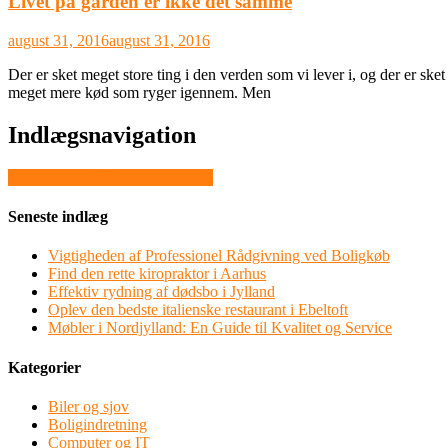
Livet på gården er ikke det samme
august 31, 2016
august 31, 2016
Der er sket meget store ting i den verden som vi lever i, og der er s
meget mere kød som ryger igennem. Men
Indlægsnavigation
Find den rigtige person til jobbet
Seneste indlæg
Vigtigheden af Professionel Rådgivning ved Boligkøb
Find den rette kiropraktor i Aarhus
Effektiv rydning af dødsbo i Jylland
Oplev den bedste italienske restaurant i Ebeltoft
Møbler i Nordjylland: En Guide til Kvalitet og Service
Kategorier
Biler og sjov
Boligindretning
Computer og IT