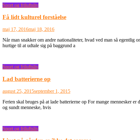
Sport og friluftsliv
Få lidt kulturel forståelse
maj 17, 2016
maj 18, 2016
Når man snakker om andre nationaliteter, hvad ved man så egentlig om 
hurtige til at udtale sig på baggrund a
Sport og friluftsliv
Lad batterierne op
august 25, 2015
september 1, 2015
Ferien skal bruges på at lade batterierne op For mange mennesker er de
og sundt menneske, hvis
Sport og friluftsliv